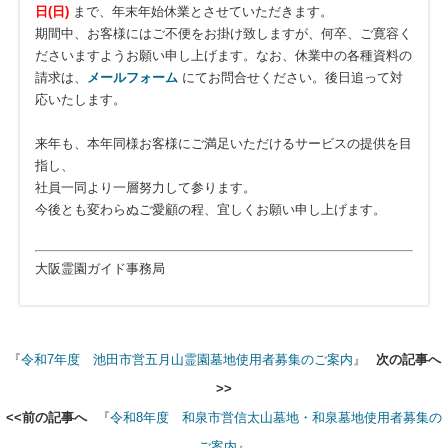
日(日)
まで、年末年始休業とさせていただきます。
期間中、お客様にはご不便をお掛け致しますが、何卒、ご寛容く
ださいますようお願い申し上げます。なお、休業中の各種資料の
請求は、
メールフォーム
にてお問合せください。後日追って対
応いたします。
来年も、本年同様お客様にご満足いただけるサービスの提供を目
指し、
社員一同より一層努力して参ります。
今後とも変わらぬご愛顧の程、宜しくお願い申し上げます。
大阪霊園ガイド事務局
『
令和7年度 池田市営五月山霊園墓地使用者募集のご案内
』
次の記事へ
>>
<<前の記事へ
『
令和8年度 和泉市営信太山墓地・和泉墓地使用者募集の
ご案内
』