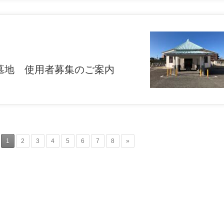
墓地 使用者募集のご案内
1
2
3
4
5
6
7
8
»