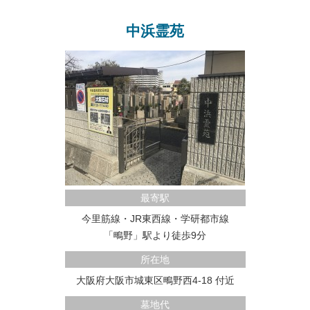
中浜霊苑
最寄駅
今里筋線・JR東西線・学研都市線
「鴫野」駅より徒歩9分
所在地
大阪府大阪市城東区鴫野西4-18 付近
墓地代