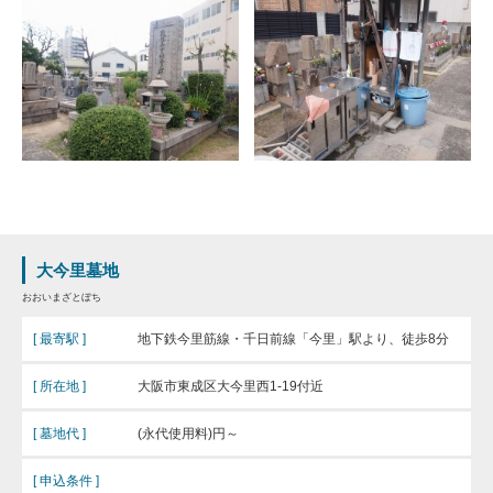
大今里墓地
おおいまざとぼち
[ 最寄駅 ]
地下鉄今里筋線・千日前線「今里」駅より、徒歩8分
[ 所在地 ]
大阪市東成区大今里西1-19付近
[ 墓地代 ]
(永代使用料)円～
[ 申込条件 ]