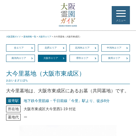
メニュー
大阪霊園ガイド
>
墓地情報一覧
>
大阪市エリア
>
大今里墓地（大阪市東成区）
全エリア
北摂エリア
北河内エリア
中河内エリア
南河内エリア
大阪市エリア
堺市エリア
泉州エリア
大今里墓地（大阪市東成区）
おおいまざとぼち
大今里墓地は、大阪市東成区にあるお墓（共同墓地）です。
最寄駅
地下鉄今里筋線・千日前線「今里」駅より、徒歩8分
所在地
大阪市東成区大今里西1-19 付近
墓地代
ー