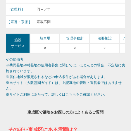
[ 管理料 ]
円～／年
[ 宗旨・宗派 ]
宗教不問
バリ
駐車場
管理事務所
法要施設
施設
サービス
×
×
×
その他備考
※共同墓地や村墓地の使用者募集に関しては、ほとんどの場合、不定期に実
施されています。
※居住地域が限定されるなどの申込条件がある場合があります。
※当サイト（大阪霊園ガイド）は、上記墓地の管理・運営者ではありませ
ん。
※サイトご利用にあたって、詳しくは
こちら
をご確認ください。
東成区で墓地をお探しの方によくあるご質問
そのほか東成区にある霊園は？