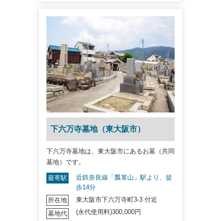
下六万寺墓地（東大阪市）
下六万寺墓地は、東大阪市にあるお墓（共同
墓地）です。
近鉄奈良線「瓢箪山」駅より、徒
最寄駅
歩14分
東大阪市下六万寺町3-3 付近
所在地
(永代使用料)300,000円
墓地代