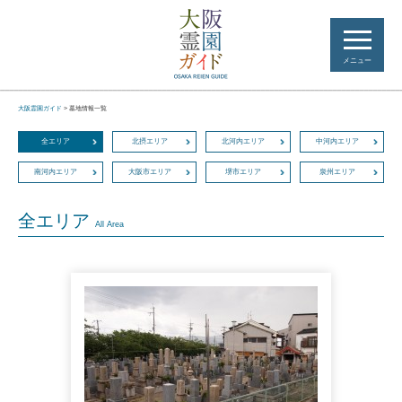
メニュー
大阪霊園ガイド
>
墓地情報一覧
全エリア
北摂エリア
北河内エリア
中河内エリア
南河内エリア
大阪市エリア
堺市エリア
泉州エリア
全エリア
All Area