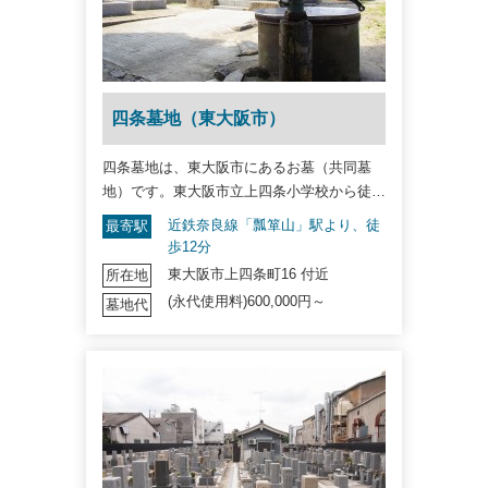
四条墓地（東大阪市）
四条墓地は、東大阪市にあるお墓（共同墓
地）です。東大阪市立上四条小学校から徒…
近鉄奈良線「瓢箪山」駅より、徒
最寄駅
歩12分
東大阪市上四条町16 付近
所在地
(永代使用料)600,000円～
墓地代