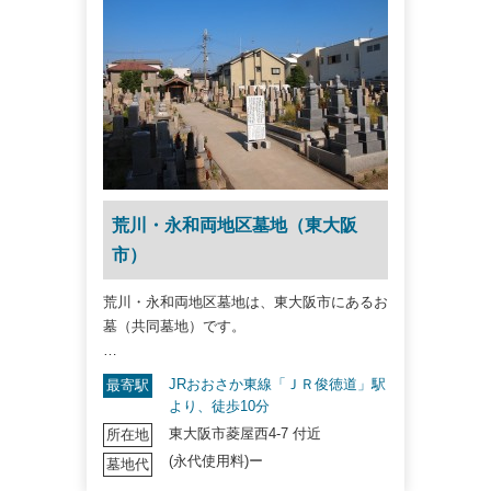
荒川・永和両地区墓地（東大阪
市）
荒川・永和両地区墓地は、東大阪市にあるお
墓（共同墓地）です。
…
JRおおさか東線「ＪＲ俊徳道」駅
最寄駅
より、徒歩10分
東大阪市菱屋西4-7 付近
所在地
(永代使用料)ー
墓地代