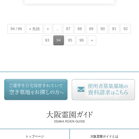
94 / 96
« 先頭
«
...
87
88
89
90
91
92
93
94
95
96
»
トップページ
大阪霊園ガイドとは