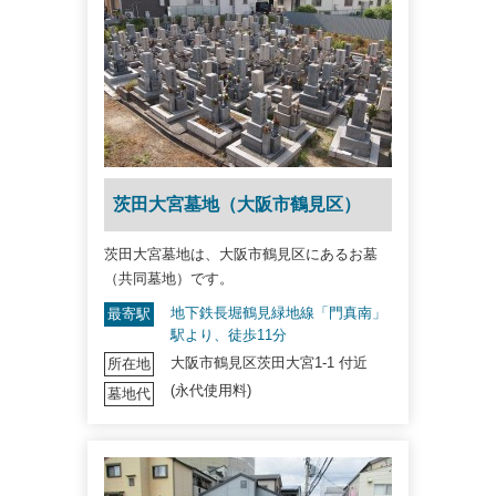
茨田大宮墓地（大阪市鶴見区）
茨田大宮墓地は、大阪市鶴見区にあるお墓
（共同墓地）です。
地下鉄長堀鶴見緑地線「門真南」
最寄駅
駅より、徒歩11分
大阪市鶴見区茨田大宮1-1 付近
所在地
(永代使用料)
墓地代