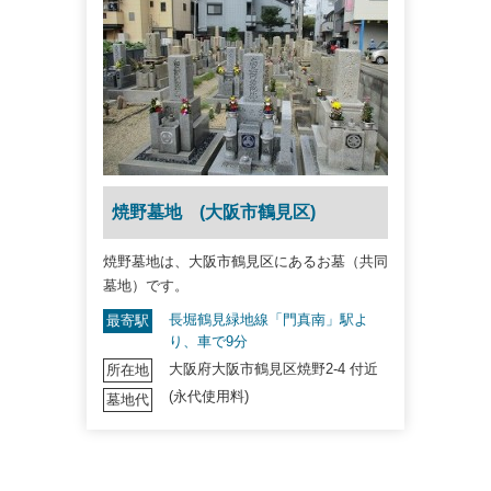
焼野墓地 (大阪市鶴見区)
焼野墓地は、大阪市鶴見区にあるお墓（共同
墓地）です。
長堀鶴見緑地線「門真南」駅よ
最寄駅
り、車で9分
大阪府大阪市鶴見区焼野2-4 付近
所在地
(永代使用料)
墓地代