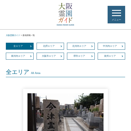
メニュー
大阪霊園ガイド
>
墓地情報一覧
全エリア
北摂エリア
北河内エリア
中河内エリア
南河内エリア
大阪市エリア
堺市エリア
泉州エリア
全エリア
All Area