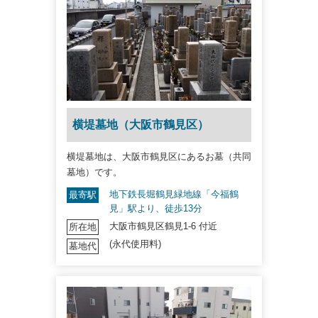
横堤墓地（大阪市鶴見区）
横堤墓地は、大阪市鶴見区にあるお墓（共同
墓地）です。
地下鉄長堀鶴見緑地線「今福鶴
最寄駅
見」駅より、徒歩13分
大阪市鶴見区鶴見1-6 付近
所在地
(永代使用料)
墓地代