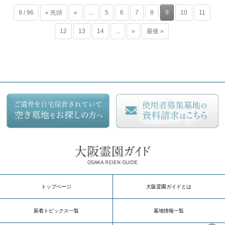
9 / 96
« 先頭
«
...
5
6
7
8
9
10
11
12
13
14
...
»
最後 »
トップページ
大阪霊園ガイドとは
新着トピックス一覧
墓地情報一覧