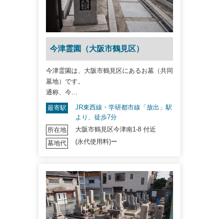
今津霊園（大阪市鶴見区）
今津霊園は、大阪市鶴見区にあるお墓（共同
墓地）です。
通称、今…
JR東西線・学研都市線「放出」駅
最寄駅
より、徒歩7分
大阪市鶴見区今津南1-8 付近
所在地
(永代使用料)ー
墓地代