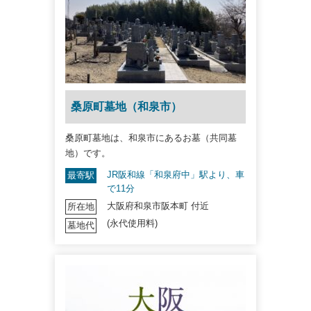
桑原町墓地（和泉市）
桑原町墓地は、和泉市にあるお墓（共同墓
地）です。
JR阪和線「和泉府中」駅より、車
最寄駅
で11分
大阪府和泉市阪本町 付近
所在地
(永代使用料)
墓地代