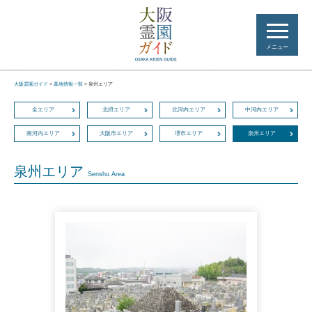
メニュー
大阪霊園ガイド
>
墓地情報一覧
>
泉州エリア
全エリア
北摂エリア
北河内エリア
中河内エリア
南河内エリア
大阪市エリア
堺市エリア
泉州エリア
泉州エリア
Senshu Area