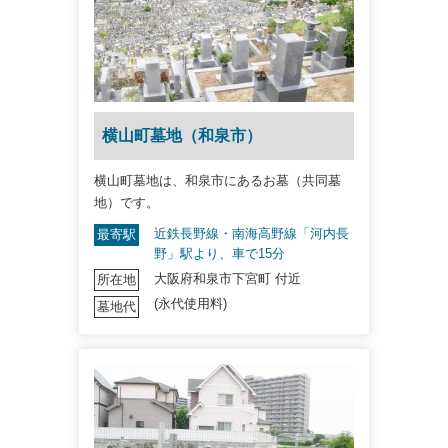
横山町墓地（和泉市）
横山町墓地は、和泉市にあるお墓（共同墓
地）です。
近鉄長野線・南海高野線「河内長
最寄駅
野」駅より、車で15分
大阪府和泉市下宮町 付近
所在地
(永代使用料)
墓地代