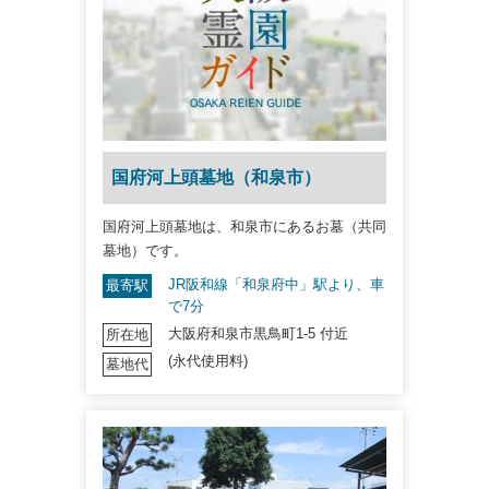
国府河上頭墓地（和泉市）
国府河上頭墓地は、和泉市にあるお墓（共同
墓地）です。
JR阪和線「和泉府中」駅より、車
最寄駅
で7分
大阪府和泉市黒鳥町1-5 付近
所在地
(永代使用料)
墓地代