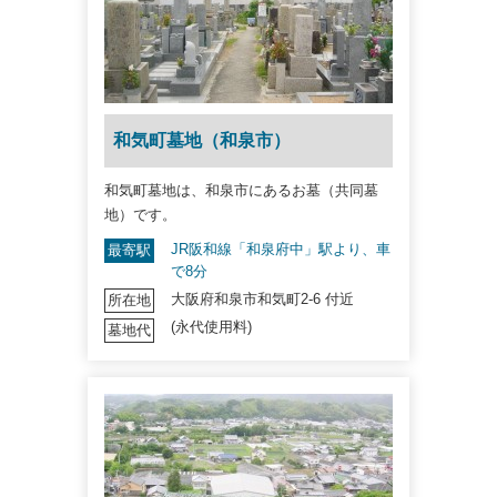
和気町墓地（和泉市）
和気町墓地は、和泉市にあるお墓（共同墓
地）です。
JR阪和線「和泉府中」駅より、車
最寄駅
で8分
大阪府和泉市和気町2-6 付近
所在地
(永代使用料)
墓地代