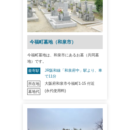
今福町墓地（和泉市）
今福町墓地は、和泉市にあるお墓（共同墓
地）です。
JR阪和線「和泉府中」駅より、車
最寄駅
で11分
大阪府和泉市今福町1-15 付近
所在地
(永代使用料)
墓地代