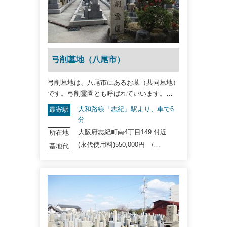
弓削墓地（八尾市）
弓削墓地は、八尾市にあるお墓（共同墓地）
です。弓削霊園とも呼ばれていいます。…
大和路線「志紀」駅より、車で6
最寄駅
分
大阪府志紀町南4丁目149 付近
所在地
(永代使用料)550,000円 /…
墓地代