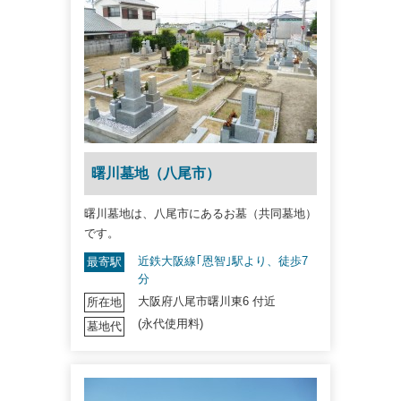
曙川墓地（八尾市）
曙川墓地は、八尾市にあるお墓（共同墓地）
です。
近鉄大阪線｢恩智｣駅より、徒歩7
最寄駅
分
大阪府八尾市曙川東6 付近
所在地
(永代使用料)
墓地代