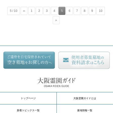
5 / 10
«
1
2
3
4
5
6
7
8
9
10
»
トップページ
大阪霊園ガイドとは
新着トピックス一覧
墓地情報一覧