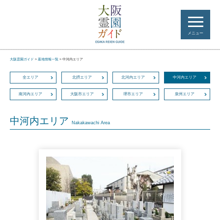
メニュー
大阪霊園ガイド
>
墓地情報一覧
>
中河内エリア
全エリア
北摂エリア
北河内エリア
中河内エリア
南河内エリア
大阪市エリア
堺市エリア
泉州エリア
中河内エリア
Nakakawachi Area