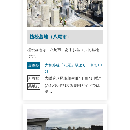
植松墓地（八尾市）
植松墓地は、八尾市にあるお墓（共同墓地）
です。
大和路線「八尾」駅より、車で10
最寄駅
分
大阪府八尾市相生町4丁目71 付近
所在地
(永代使用料)大阪霊園ガイドでは
墓地代
墓…