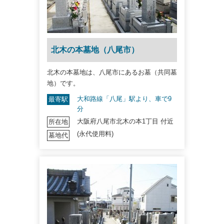
北木の本墓地（八尾市）
北木の本墓地は、八尾市にあるお墓（共同墓
地）です。
大和路線「八尾」駅より、車で9
最寄駅
分
大阪府八尾市北木の本1丁目 付近
所在地
(永代使用料)
墓地代