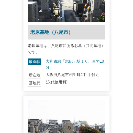
老原墓地（八尾市）
老原墓地は、八尾市にあるお墓（共同墓地）
です。
大和路線「志紀」駅より、車で10
最寄駅
分
大阪府八尾市相生町4丁目 付近
所在地
(永代使用料)
墓地代