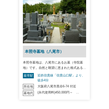
本照寺墓地（八尾市）
本照寺墓地は、八尾市にあるお墓（寺院墓
地）です。自然と眺望に恵まれた格式ある…
近鉄信貴線「信貴山口駅」より、
最寄駅
徒歩4分
大阪府八尾市黒谷6-74 付近
所在地
(永代使用料)450,000円～ …
墓地代