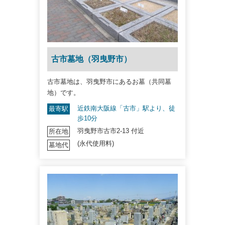
古市墓地（羽曳野市）
古市墓地は、羽曳野市にあるお墓（共同墓
地）です。
近鉄南大阪線「古市」駅より、徒
最寄駅
歩10分
羽曳野市古市2-13 付近
所在地
(永代使用料)
墓地代