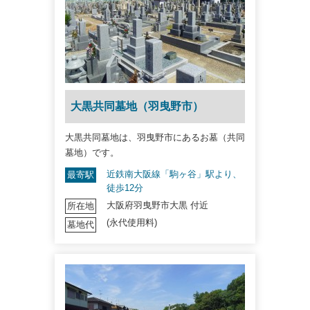
大黒共同墓地（羽曳野市）
大黒共同墓地は、羽曳野市にあるお墓（共同
墓地）です。
近鉄南大阪線「駒ヶ谷」駅より、
最寄駅
徒歩12分
大阪府羽曳野市大黒 付近
所在地
(永代使用料)
墓地代