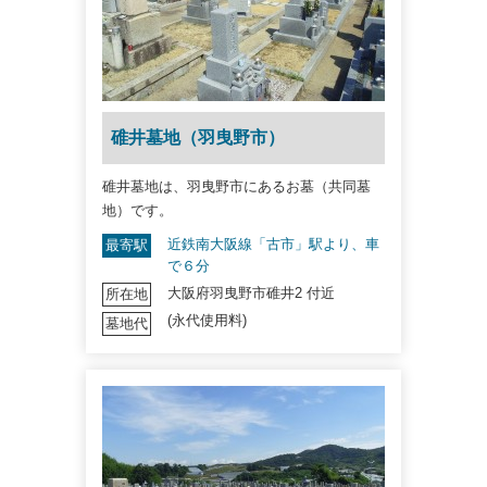
碓井墓地（羽曳野市）
碓井墓地は、羽曳野市にあるお墓（共同墓
地）です。
近鉄南大阪線「古市」駅より、車
最寄駅
で６分
大阪府羽曳野市碓井2 付近
所在地
(永代使用料)
墓地代