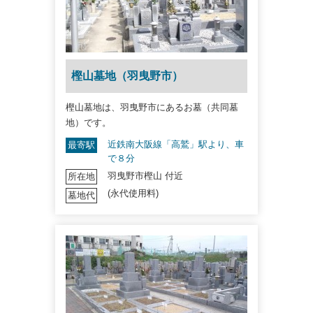
樫山墓地（羽曳野市）
樫山墓地は、羽曳野市にあるお墓（共同墓
地）です。
近鉄南大阪線「高鷲」駅より、車
最寄駅
で８分
羽曳野市樫山 付近
所在地
(永代使用料)
墓地代