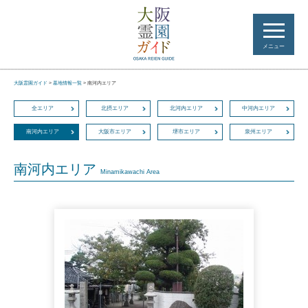
メニュー
大阪霊園ガイド
>
墓地情報一覧
>
南河内エリア
全エリア
北摂エリア
北河内エリア
中河内エリア
南河内エリア
大阪市エリア
堺市エリア
泉州エリア
南河内エリア
Minamikawachi Area