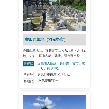
誉田西墓地（羽曳野市）
誉田西墓地は、羽曳野市にあるお墓（共同墓
地）です。墓山古墳に隣接。羽曳野市役…
近鉄南大阪線・長野線「古市」駅
最寄駅
より、徒歩10分
羽曳野市白鳥3-10 付近
所在地
(永代使用料)ー
墓地代