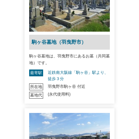
駒ヶ谷墓地（羽曳野市）
駒ヶ谷墓地は、羽曳野市にあるお墓（共同墓
地）です。
近鉄南大阪線「駒ヶ谷」駅より、
最寄駅
徒歩３分
羽曳野市駒ヶ谷 付近
所在地
(永代使用料)
墓地代