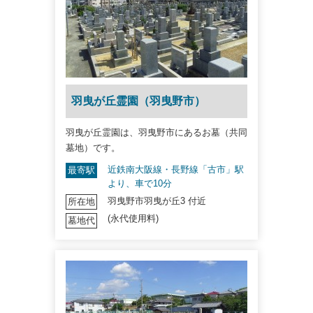
羽曳が丘霊園（羽曳野市）
羽曳が丘霊園は、羽曳野市にあるお墓（共同
墓地）です。
近鉄南大阪線・長野線「古市」駅
最寄駅
より、車で10分
羽曳野市羽曳が丘3 付近
所在地
(永代使用料)
墓地代