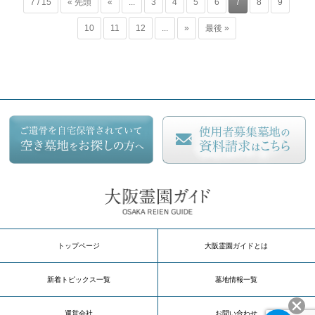
7 / 15
« 先頭
«
...
3
4
5
6
7
8
9
10
11
12
...
»
最後 »
トップページ
大阪霊園ガイドとは
新着トピックス一覧
墓地情報一覧
運営会社
お問い合わせ