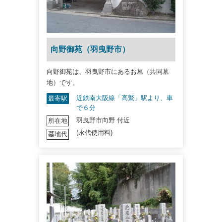
向野御苑（羽曳野市）
向野御苑は、羽曳野市にあるお墓（共同墓
地）です。
近鉄南大阪線「高鷲」駅より、車
最寄駅
で６分
羽曳野市向野 付近
所在地
(永代使用料)
墓地代