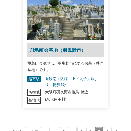
飛鳥町会墓地（羽曳野市）
飛鳥町会墓地は、羽曳野市にあるお墓（共同
墓地）です。
近鉄南大阪線「上ノ太子」駅よ
最寄駅
り、徒歩4分
大阪府羽曳野市飛鳥 付近
所在地
(永代使用料)
墓地代