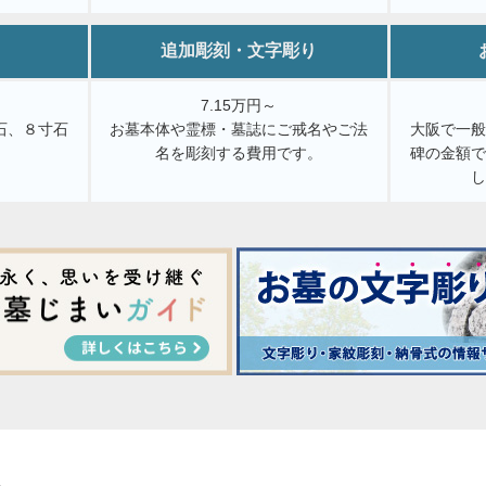
追加彫刻・文字彫り
7.15万円～
石、８寸石
お墓本体や霊標・墓誌にご戒名やご法
大阪で一
。
名を彫刻する費用です。
碑の金額