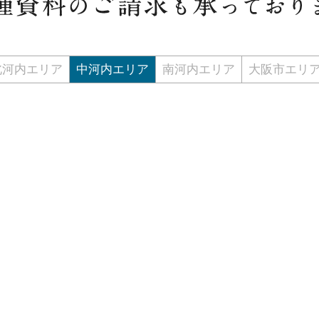
北河内エリア
中河内エリア
南河内エリア
大阪市エリ
ップページ
大阪霊園ガイドとは
新着トピックス一覧
墓地情報一覧