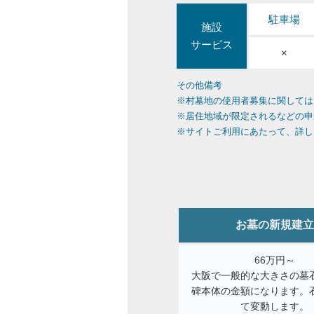
駐車場
施設
サービス
×
その他備考
※村墓地の使用者募集に関しては
※居住地域が限定されるなどの申
※サイトご利用にあたって、詳し
お墓の新規建立
66万円～
大阪で一般的な大きさの墓
碑本体の金額になります。
て変動します。