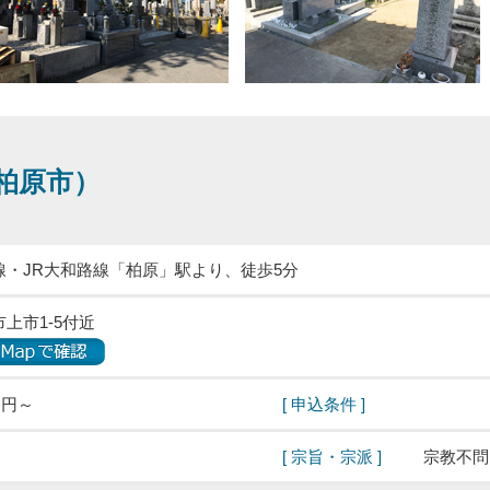
（柏原市）
線・JR大和路線「柏原」駅より、徒歩5分
上市1-5付近
)円～
[ 申込条件 ]
[ 宗旨・宗派 ]
宗教不問