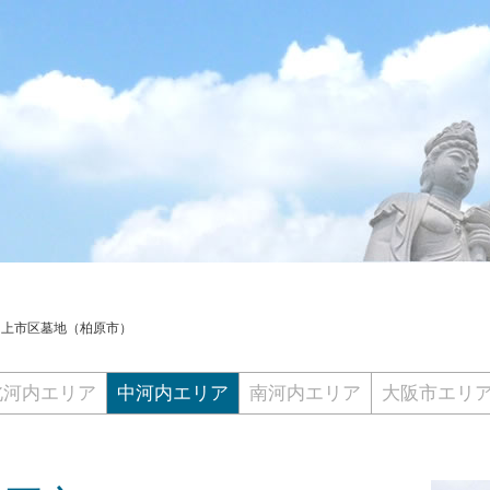
>
上市区墓地（柏原市）
北河内エリア
中河内エリア
南河内エリア
大阪市エリ