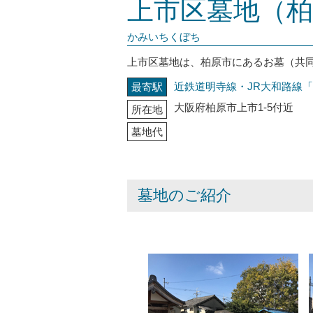
上市区墓地（柏
かみいちくぼち
上市区墓地は、柏原市にあるお墓（共
近鉄道明寺線・JR大和路線
最寄駅
大阪府柏原市上市1-5付近
所在地
墓地代
墓地のご紹介