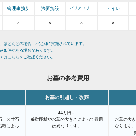
管理事務所
法要施設
バリアフリー
トイレ
×
×
×
×
、ほとんどの場合、不定期に実施されています。
込条件がある場合があります。
くは
こちら
をご確認ください。
お墓の参考費用
お墓の引越し・改葬
44万円～
石、８寸石
移動距離やお墓の大きさによって費用
お墓の大
石種によっ
は異なります。
なります