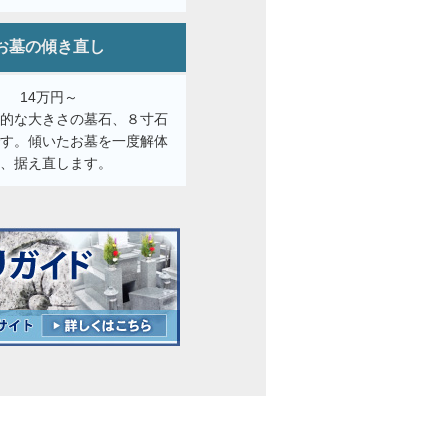
お墓の傾き直し
14万円～
般的な大きさの墓石、８寸石
です。傾いたお墓を一度解体
し、据え直します。