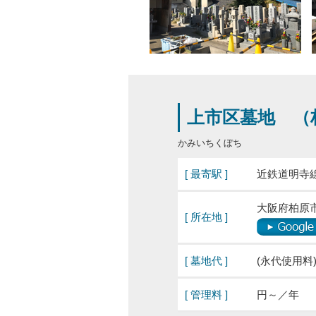
上市区墓地 
かみいちくぼち
[ 最寄駅 ]
近鉄道明寺
大阪府柏原市
[ 所在地 ]
[ 墓地代 ]
(永代使用料
[ 管理料 ]
円～／年