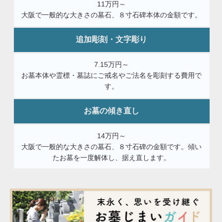
11万円～
大阪で一般的な大きさの墓石、８寸石碑本体の金額です。
追加彫刻・文字彫り
7.15万円～
お墓本体や霊標・墓誌にご戒名やご法名を彫刻する費用で
す。
お墓の傾き直し
14万円～
大阪で一般的な大きさの墓石、８寸石碑の金額です。傾い
たお墓を一度解体し、据え直します。