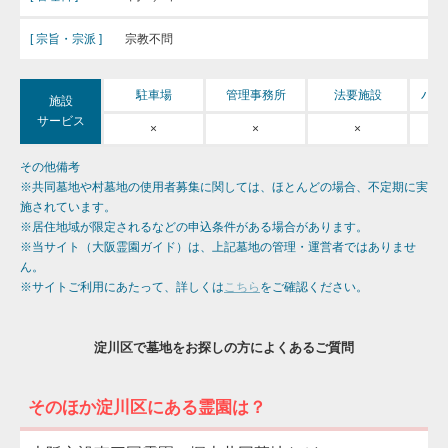
[ 宗旨・宗派 ]
宗教不問
バリ
駐車場
管理事務所
法要施設
施設
サービス
×
×
×
その他備考
※共同墓地や村墓地の使用者募集に関しては、ほとんどの場合、不定期に実
施されています。
※居住地域が限定されるなどの申込条件がある場合があります。
※当サイト（大阪霊園ガイド）は、上記墓地の管理・運営者ではありませ
ん。
※サイトご利用にあたって、詳しくは
こちら
をご確認ください。
淀川区で墓地をお探しの方によくあるご質問
そのほか淀川区にある霊園は？