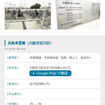
加島東霊園（大阪市淀川区）
かしまひがしれいえん
[ 最寄駅 ]
JR東西線・学研都市線「加島」駅より、徒歩8分
[ 所在地 ]
大阪府大阪市淀川区加島1-20-33
[ 墓地代 ]
(永代使用料)-円～
[ 申込条件 ]
[ 管理料 ]
-円～／年