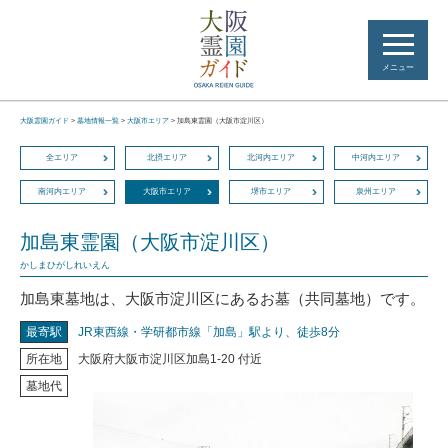
メニュー
大阪霊園ガイド
>
墓地情報一覧
>
大阪市エリア
>
加島東霊園（大阪市淀川区）
全エリア
北摂エリア
北河内エリア
中河内エリア
南河内エリア
大阪市エリア
堺市エリア
泉州エリア
加島東霊園（大阪市淀川区）
かしまひがしれいえん
加島東墓地は、大阪市淀川区にあるお墓（共同墓地）です。
最寄駅
JR東西線・学研都市線「加島」駅より、徒歩8分
所在地
大阪府大阪市淀川区加島1-20 付近
墓地代