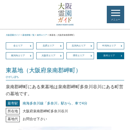
メニュー
大阪霊園ガイド
>
墓地情報一覧
>
泉州エリア
>
東墓地（大阪府泉南郡岬町）
全エリア
北摂エリア
北河内エリア
中河内エリア
南河内エリア
大阪市エリア
堺市エリア
泉州エリア
東墓地（大阪府泉南郡岬町）
ひがしぼち
泉南郡岬町にある東墓地は泉南郡岬町多奈川谷川にある町営
の墓地です。
最寄駅
南海多奈川線「多奈川」駅から、車で4分
所在地
大阪府泉南郡岬町多奈川谷川
墓地代
お問合せ下さい