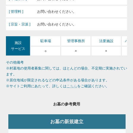
[ 管理料 ]
お問い合わせください。
[ 宗旨・宗派 ]
お問い合わせください。
バリ
駐車場
管理事務所
法要施設
施設
サービス
○
×
×
その他備考
※村墓地の使用者募集に関しては、ほとんどの場合、不定期に実施されてい
ます。
※居住地域が限定されるなどの申込条件がある場合があります。
※サイトご利用にあたって、詳しくは
こちら
をご確認ください。
お墓の参考費用
お墓の新規建立