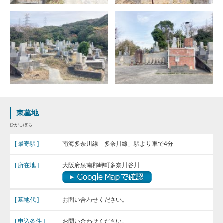
東墓地
ひがしぼち
[ 最寄駅 ]
南海多奈川線「多奈川線」駅より車で4分
[ 所在地 ]
大阪府泉南郡岬町多奈川谷川
[ 墓地代 ]
お問い合わせください。
[ 申込条件 ]
お問い合わせください。