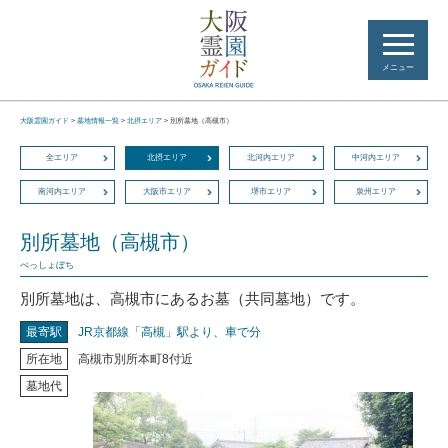
メニュー
大阪霊園ガイド
>
墓地情報一覧
>
北摂エリア
>
別所墓地（高槻市）
全エリア
北摂エリア
北河内エリア
中河内エリア
南河内エリア
大阪市エリア
堺市エリア
泉州エリア
別所墓地（高槻市）
べっしょぼち
別所墓地は、高槻市にあるお墓（共同墓地）です。
最寄駅
JR京都線「高槻」駅より、車で分
所在地
高槻市別所本町8付近
墓地代