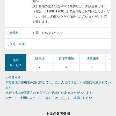
方へ
別所墓地の空き状況や申込条件など、大阪霊園ガイド
（電話：0120841900）までお気軽にお問い合わせくだ
さい。少しお時間いただく場合もございますが、お応
え致します。
[ 管理料 ]
お問い合わせください。
[ 宗旨・宗派 ]
バリ
駐車場
管理事務所
法要施設
施設
サービス
×
×
×
その他備考
※村墓地の使用者募集に関しては、ほとんどの場合、不定期に実施されてい
ます。
※居住地域が限定されるなどの申込条件がある場合があります。
※サイトご利用にあたって、詳しくは
こちら
をご確認ください。
お墓の参考費用