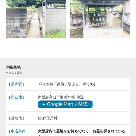
別所墓地
べっしょぼち
[ 最寄駅 ]
JR京都線「高槻」駅より、車で8分
[ 所在地 ]
大阪府高槻市別所本町8付近
[ 墓地代 ]
(永代使用料)
[ 申込条件 ]
大阪府内で墓地をお持ちでなく、お墓を探されている