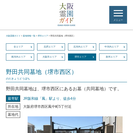
メニュー
大阪霊園ガイド
>
墓地情報一覧
>
堺市エリア
>
野田共同墓地（堺市西区）
全エリア
北摂エリア
北河内エリア
中河内エリア
南河内エリア
大阪市エリア
堺市エリア
泉州エリア
野田共同墓地（堺市西区）
のだきょうどうぼち
野田共同墓地は、堺市西区にあるお墓（共同墓地）です。
最寄駅
JR阪和線「鳳」駅より、徒歩4分
所在地
大阪府堺市西区鳳中町5丁付近
墓地代