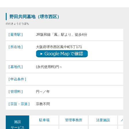
野田共同墓地（堺市西区）
のだきょうどうぼち
[ 最寄駅 ]
JR阪和線「鳳」駅より、徒歩4分
[ 所在地 ]
大阪府堺市西区鳳中町5丁171
[ 墓地代 ]
(永代使用料)円～
[ 申込条件 ]
[ 管理料 ]
円～／年
[ 宗旨・宗派 ]
宗教不問
バリ
駐車場
管理事務所
法要施設
施設
サービス