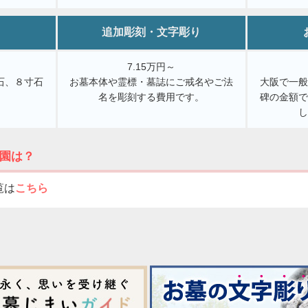
追加彫刻・文字彫り
7.15万円～
石、８寸石
お墓本体や霊標・墓誌にご戒名やご法
大阪で一
。
名を彫刻する費用です。
碑の金額
園は？
覧は
こちら