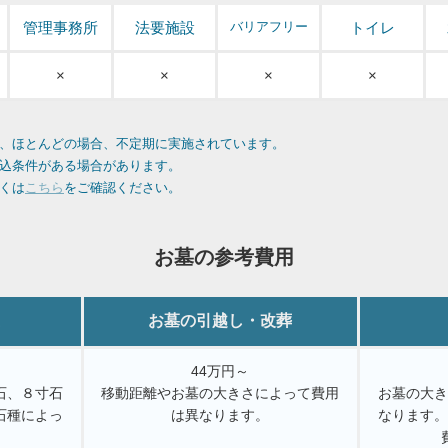
管理事務所
法要施設
バリアフリー
トイレ
×
×
×
×
、ほとんどの場合、不定期に実施されています。
込条件がある場合があります。
くは
こちら
をご確認ください。
お墓の参考費用
お墓の引越し・改葬
44万円～
石、８寸石
移動距離やお墓の大きさによって費用
お墓の大
石種によっ
は異なります。
なります