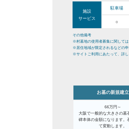
駐車場
施設
サービス
○
その他備考
※村墓地の使用者募集に関しては
※居住地域が限定されるなどの申
※サイトご利用にあたって、詳し
お墓の新規建立
66万円～
大阪で一般的な大きさの墓
碑本体の金額になります。
て変動します。