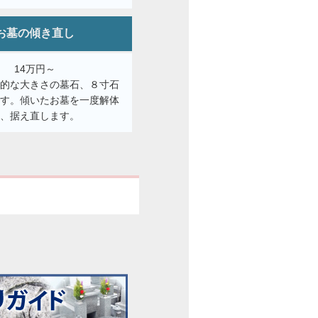
お墓の傾き直し
14万円～
般的な大きさの墓石、８寸石
です。傾いたお墓を一度解体
し、据え直します。