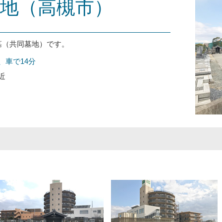
地（高槻市）
墓（共同墓地）です。
、車で14分
近