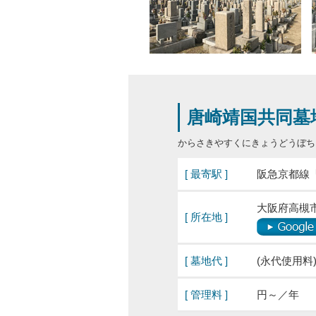
唐崎靖国共同墓
からさきやすくにきょうどうぼち
[ 最寄駅 ]
阪急京都線
大阪府高槻
[ 所在地 ]
[ 墓地代 ]
(永代使用料
[ 管理料 ]
円～／年