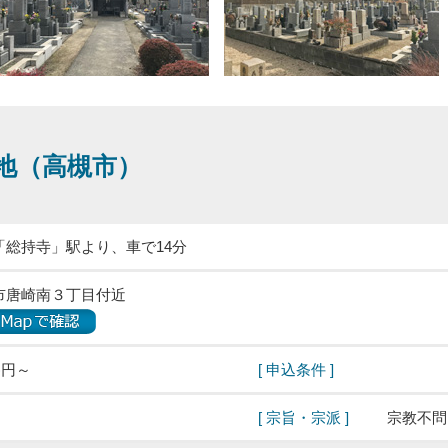
地（高槻市）
「総持寺」駅より、車で14分
市唐崎南３丁目付近
)円～
[ 申込条件 ]
[ 宗旨・宗派 ]
宗教不問