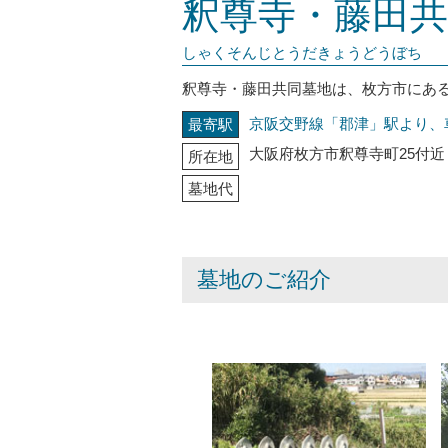
釈尊寺・藤田共
しゃくそんじとうだきょうどうぼち
釈尊寺・藤田共同墓地は、枚方市にあ
京阪交野線「郡津」駅より、
最寄駅
大阪府枚方市釈尊寺町25付近
所在地
墓地代
墓地のご紹介