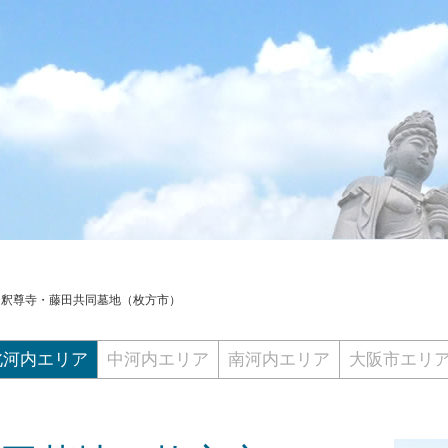
>
釈尊寺・藤田共同墓地（枚方市）
北河内エリア
中河内エリア
南河内エリア
大阪市エリ