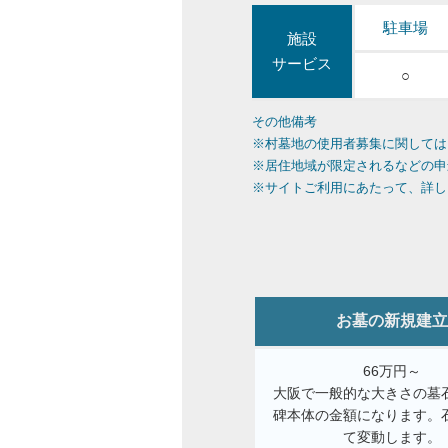
駐車場
施設
サービス
○
その他備考
※村墓地の使用者募集に関しては
※居住地域が限定されるなどの申
※サイトご利用にあたって、詳し
お墓の新規建立
66万円～
大阪で一般的な大きさの墓
碑本体の金額になります。
て変動します。