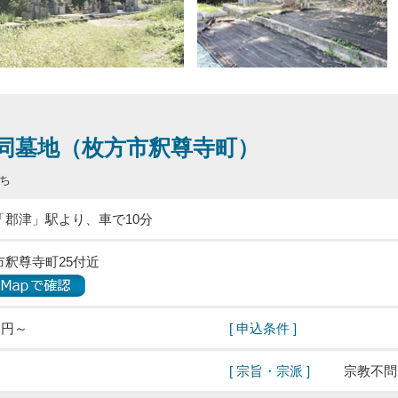
同墓地（枚方市釈尊寺町）
ち
「郡津」駅より、車で10分
釈尊寺町25付近
)円～
[ 申込条件 ]
[ 宗旨・宗派 ]
宗教不問