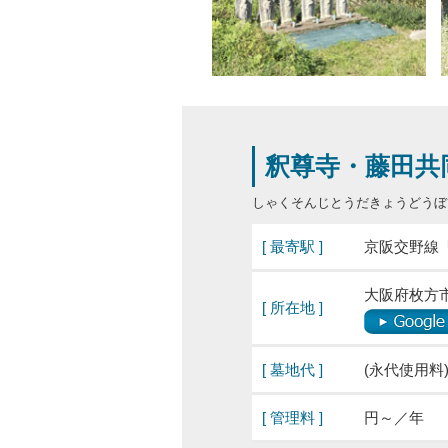
釈尊寺・藤田共
しゃくそんじとうだきょうどうぼ
[ 最寄駅 ]
京阪交野線
大阪府枚方市
[ 所在地 ]
[ 墓地代 ]
(永代使用料
[ 管理料 ]
円～／年