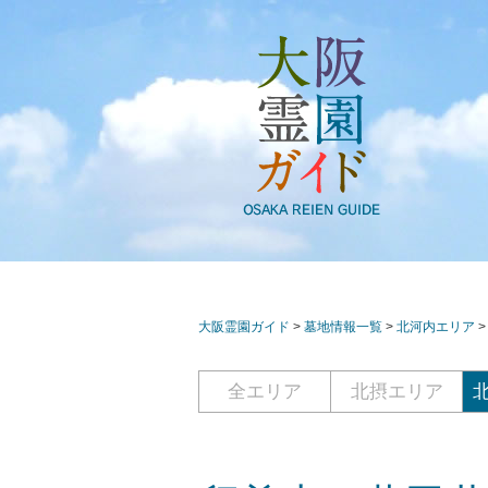
大阪霊園ガイド
>
墓地情報一覧
>
北河内エリア
全エリア
北摂エリア