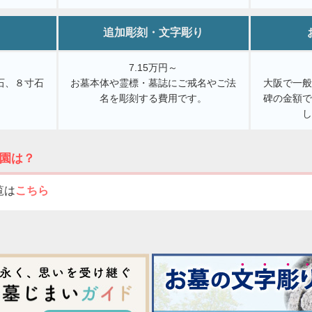
追加彫刻・文字彫り
7.15万円～
石、８寸石
お墓本体や霊標・墓誌にご戒名やご法
大阪で一
。
名を彫刻する費用です。
碑の金額
園は？
覧は
こちら