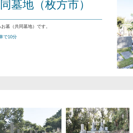
同墓地（枚方市）
るお墓（共同墓地）です。
車で10分